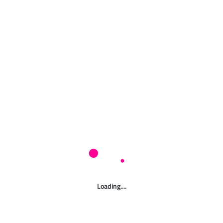
Servizi Online Comune di Creazzo
Portale eCivis per i servizi digitali
del Comune di Creazzo.
Notizie
Moduli
Accedi
Loading....